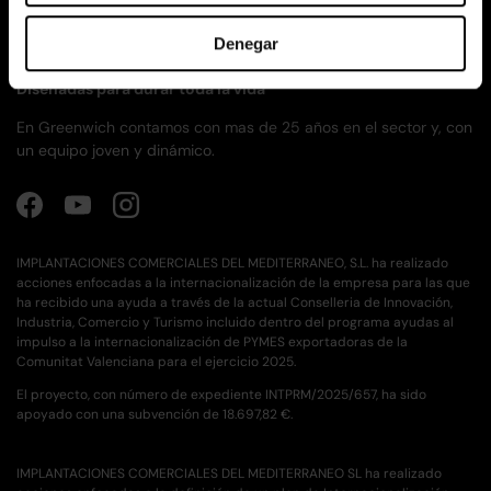
Denegar
Diseñadas para durar toda la vida
En Greenwich contamos con mas de 25 años en el sector y, con
un equipo joven y dinámico.
Facebook
YouTube
Instagram
IMPLANTACIONES COMERCIALES DEL MEDITERRANEO, S.L. ha realizado
acciones enfocadas a la internacionalización de la empresa para las que
ha recibido una ayuda a través de la actual Conselleria de Innovación,
Industria, Comercio y Turismo incluido dentro del programa ayudas al
impulso a la internacionalización de PYMES exportadoras de la
Comunitat Valenciana para el ejercicio 2025.
El proyecto, con número de expediente INTPRM/2025/657, ha sido
apoyado con una subvención de 18.697,82 €.
IMPLANTACIONES COMERCIALES DEL MEDITERRANEO SL ha realizado