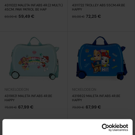
4311022 MALETA INF.ABS 4R.(2 MULTI.)
4311722 TROLLEY ABS 55CM.4R.BE
45CM. PAW PATROL BE HAP
HAPPY
59,49 €
72,25 €
69,99 €
85,00 €
NICKELODEON
NICKELODEON
4319821 MALETA INF.ABS 4R.BE
4319822 MALETA INF.ABS 4R.BE
HAPPY
HAPPY
67,99 €
67,99 €
79,99 €
79,99 €