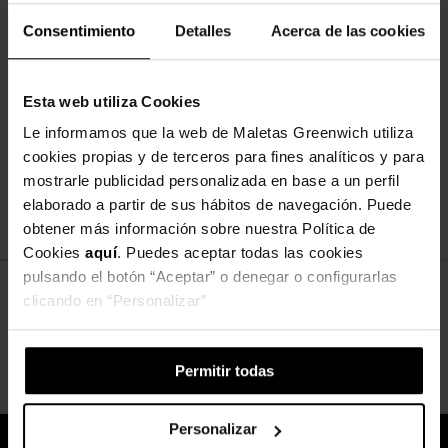
Consentimiento
Detalles
Acerca de las cookies
Esta web utiliza Cookies
Le informamos que la web de Maletas Greenwich utiliza
NICKELODEON
cookies propias y de terceros para fines analíticos y para
4529821 MALETA INF.ABS 4R
mostrarle publicidad personalizada en base a un perfil
(2MULTID) PAW PATROL FOREVER FUN
elaborado a partir de sus hábitos de navegación. Puede
67,99 €
79,99 €
obtener más información sobre nuestra Política de
Cookies
aquí
. Puedes aceptar todas las cookies
pulsando el botón “Aceptar” o denegar o configurarlas
clicando en “Personalizar”
Permitir todas
Volver al principio
Personalizar