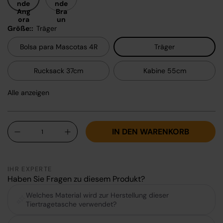
nde
nde
Ang
Bra
ora
un
Größe::
Träger
Bolsa para Mascotas 4R
Träger
Rucksack 37cm
Kabine 55cm
Alle anzeigen
14" Reisetasche
Bolsa Kabine
Anzahl
IN DEN WARENKORB
-
+
IHR EXPERTE
Haben Sie Fragen zu diesem Produkt?
Welches Material wird zur Herstellung dieser
Tiertragetasche verwendet?