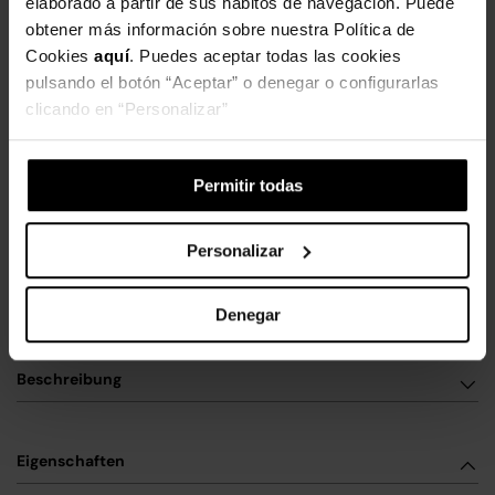
elaborado a partir de sus hábitos de navegación. Puede
obtener más información sobre nuestra Política de
2053923 NECESER ABS ANPASSEN.
LOVE MINNIE
Cookies
aquí
. Puedes aceptar todas las cookies
33,99 €
39,99 €
pulsando el botón “Aceptar” o denegar o configurarlas
clicando en “Personalizar”
In den Warenkorb
Produktdetails
Permitir todas
Gewicht: 1.35 kg
Breite: 45 cm
Personalizar
Kapazität: 45 L
Höhe: 39 cm
Denegar
Material: Recyceltes
Tiefe: 26 cm
Polyester
Beschreibung
Eigenschaften