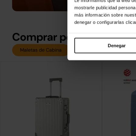
Le informamos que la web de 
mostrarle publicidad persona
más información sobre nuest
denegar o configurarlas clic
Comprar por tamaño
Denegar
Maletas de Cabina
Maletas Medianas