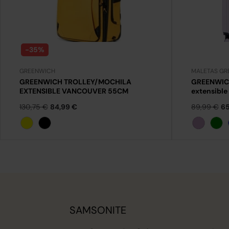
-35%
GREENWICH
MALETAS GR
GREENWICH TROLLEY/MOCHILA
GREENWICH
EXTENSIBLE VANCOUVER 55CM
extensibl
130,75 €
84,99 €
89,99 €
65
Amarillo
Negro
Lila
Ver
SAMSONITE