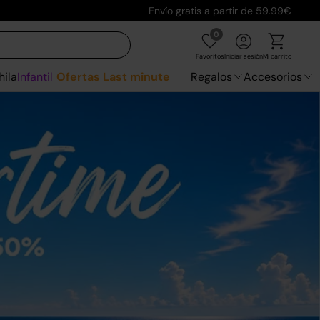
Envío gratis a partir de 59.99€
0
Favoritos
Iniciar sesión
Mi carrito
hila
Infantil
Ofertas Last minute
Regalos
Accesorios