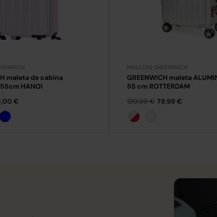
EENWICH
MALETAS GREENWICH
 maleta de cabina
GREENWICH maleta ALUMI
e 55cm HANOI
55 cm ROTTERDAM
,00 €
120,99 €
79,99 €
de
Azul
Plata/rojo
Plata/azul