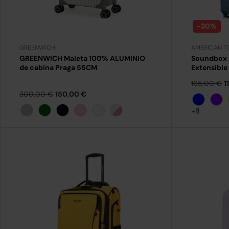
-30%
GREENWICH
AMERICAN T
GREENWICH Maleta 100% ALUMINIO
Soundbox d
de cabina Praga 55CM
Extensible
165,00 €
1
300,00 €
150,00 €
Azul
Viol
+8
+19
+19
Plata
Verde Oscuro
Negro
Rosa
Plata/verde
Plata/rosa