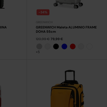
-34%
GREENWICH
BINA
GREENWICH Maleta ALUMINIO FRAME
DOHA 55cm
120,99 €
79,99 €
Plata
Verde.
Negro
Azul
Rojo
Rosa.
Blanco
+5
+11
+11
+11
+11
+11
+11
+11