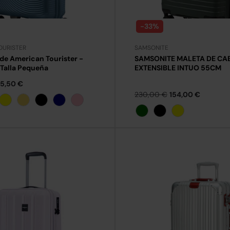
-33%
OURISTER
SAMSONITE
e American Tourister -
SAMSONITE MALETA DE CA
 Talla Pequeña
EXTENSIBLE INTUO 55CM
15,50 €
230,00 €
154,00 €
eta
Amarillo
Amarillo Pastel
Negro
Marino
Rosa
+19
+19
+19
+19
+19
Verde Oscuro
Negro
Amarillo