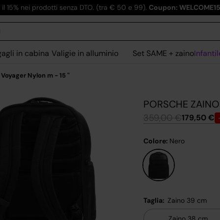
i il 15% nei prodotti senza DTO. (tra € 50 e 99).
Coupon: WELCOME1
agli in cabina
Valigie in alluminio
Set SAME + zaino
Infantil
oyager Nylon m - 15 "
PORSCHE ZAINO 
359,00 €
179,50 €
Colore:
Nero
Nero
Taglia:
Zaino 39 cm
Zaino 38 cm