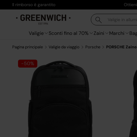
Il rimborso è garantito
Ottien
Passa ai contenuti
Cerca
Cerca
Valigie
Sconti fino al 70%
Zaini
Marchi
Bag
Pagina principale
Valigie da viaggio
Porsche
PORSCHE Zaino V
-50%