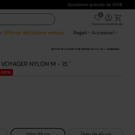
5
Spedizione gratuita da 100€
0
Favoritos
Accedi
Carrello
e
Offerte dell'ultimo minuto
Regali
Accessori
VOYAGER NYLON M - 15 "
-50%
Zaino 39 cm
Zaino da 43 cm