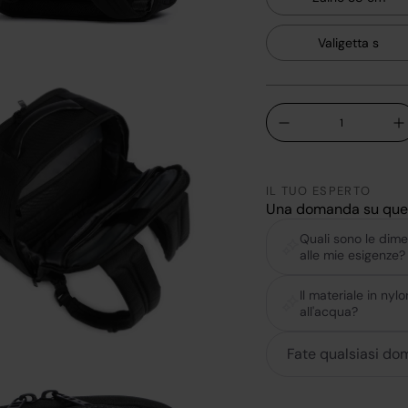
Valigetta s
Q.tà
-
+
IL TUO ESPERTO
Una domanda su que
Quali sono le dime
alle mie esigenze?
Il materiale in ny
all'acqua?