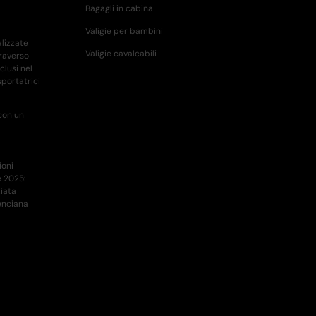
Bagagli in cabina
Valigie per bambini
lizzate
Valigie cavalcabili
traverso
clusi nel
portatrici
con un
oni
e 2025:
ziata
enciana