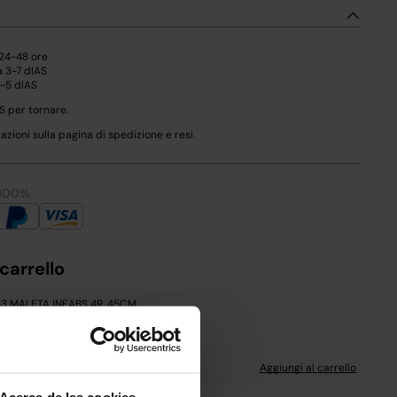
 24-48 ore
a 3-7 dIAS
2-5 dIAS
S per tornare.
azioni sulla pagina di spedizione e resi.
 100%
carrello
3 MALETA INF.ABS 4R. 45CM.
 ROSA
59,49 €
 €
Aggiungi al carrello