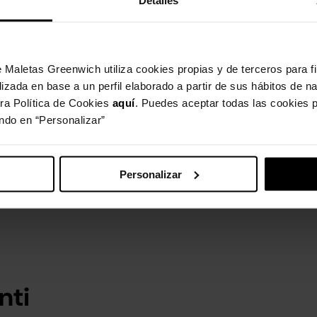
Detalles
Dettagli del prodot
Peso: 1 kg
Maletas Greenwich utiliza cookies propias y de terceros para fi
Profondità: 15 cm
lizada en base a un perfil elaborado a partir de sus hábitos de 
ra Política de Cookies
aquí
. Puedes aceptar todas las cookies p
Descrizione
ando en “Personalizar”
Caratteristiche
Personalizar
2 anni
nti