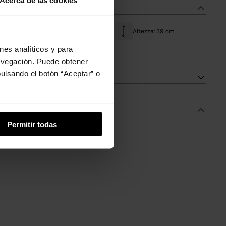
Acerca de las cookies
to
Larghezza: 28 cm
Altezza: 39 cm
nes analíticos y para
Materiale: Nylon
navegación. Puede obtener
ulsando el botón “Aceptar” o
Permitir todas
Acqua Resistenza