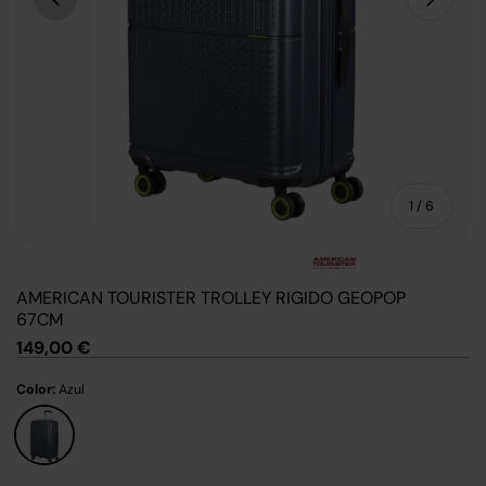
de
1
/
6
AMERICAN TOURISTER TROLLEY RIGIDO GEOPOP
67CM
149,00 €
Color:
Azul
Azul