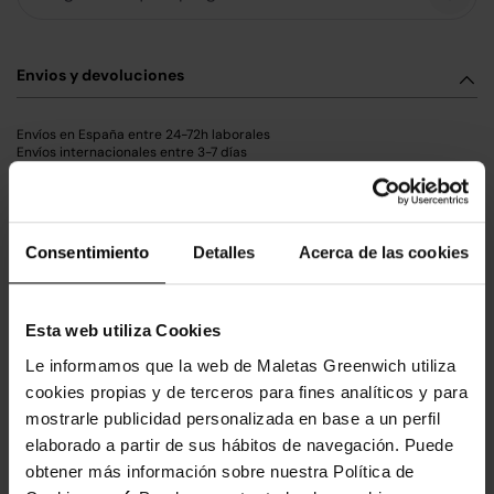
Envios y devoluciones
Envíos en España entre 24-72h laborales
Envíos internacionales entre 3-7 días
Envíos Baleares entre 2-5 días
Haz click
aquí
para encontrar más detalles sobre envíos y devoluciones
Consentimiento
Detalles
Acerca de las cookies
Pagos 100% seguro
Esta web utiliza Cookies
Completa tu carrito
Le informamos que la web de Maletas Greenwich utiliza
cookies propias y de terceros para fines analíticos y para
2071145 TROLLEY ABS 55CM.4R.
MICKEY MOUNTAINS MENTA
mostrarle publicidad personalizada en base a un perfil
72,25 €
85,00 €
elaborado a partir de sus hábitos de navegación. Puede
obtener más información sobre nuestra Política de
Añadir al carrito