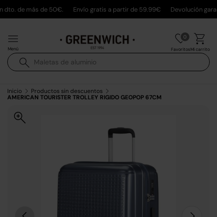
n dto. de más de 50€.
Envío gratis a partir de 59.99€
Devolución garan
Ir al contenido
0
Menú
Mi carrito
Favoritos
Buscar
Buscar
Inicio
Productos sin descuentos
AMERICAN TOURISTER TROLLEY RIGIDO GEOPOP 67CM
La imagen 1 ya está disponible en la vista de galería
Anterior
Siguient